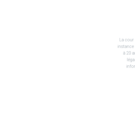
La cour 
instance
à 20 a
léga
info