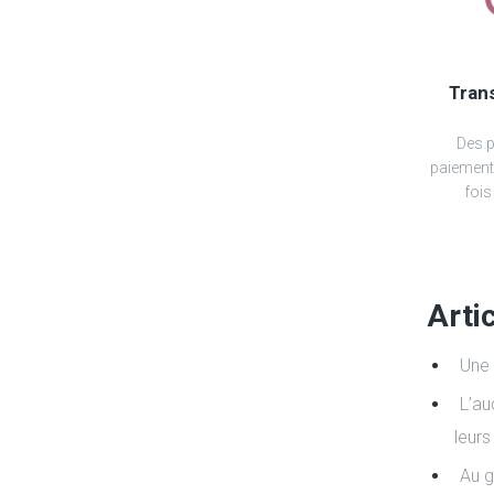
Tran
Des pr
paiement
fois
Arti
Une 
L’au
leurs
Au g