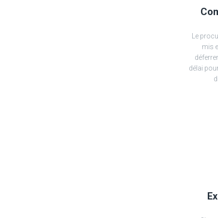
Com
Le procur
mis 
déferre
délai pou
d
Ex