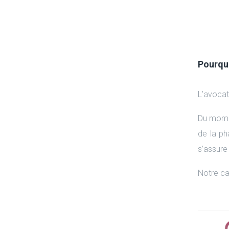
Pourquo
L’avocat
Du momen
de la ph
s’assure
Notre ca