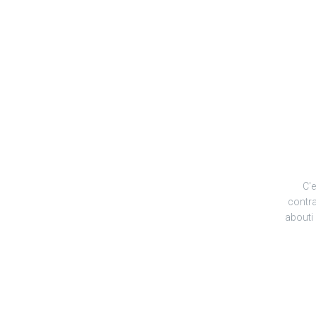
C'e
contra
abouti 