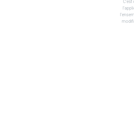
C'est 
l'appl
l'ense
modifi