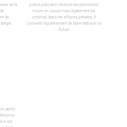
veur de la
police judiciaire, recense les personnes
ndé
mises en cause mais également les
nt de
victimes dans les affaires pénales. Il
ratégie
convient régulièrement de faire nettoyer ce
fichier
tion après
ible pour
e si les