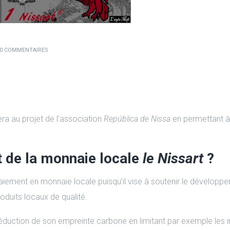
0 COMMENTAIRES
ra au projet de l’association
República de Nissa
en permettant à
t de la monnaie locale
le Nissart
?
aiement en monnaie locale puisqu’il vise à soutenir le développem
oduits locaux de qualité.
la réduction de son empreinte carbone en limitant par exemple le