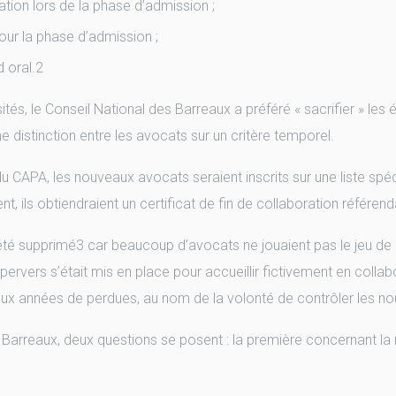
ation lors de la phase d’admission ;
ur la phase d’admission ;
nd oral.2
tés, le Conseil National des Barreaux a préféré « sacrifier » les
e distinction entre les avocats sur un critère temporel.
n du CAPA, les nouveaux avocats seraient inscrits sur une liste spéc
nt, ils obtiendraient un certificat de fin de collaboration référend
t été supprimé3 car beaucoup d’avocats ne jouaient pas le jeu 
rvers s’était mis en place pour accueillir fictivement en colla
 deux années de perdues, au nom de la volonté de contrôler les 
 Barreaux, deux questions se posent : la première concernant la