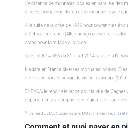
L’existence de monnaies locales en parallèle des mo
locales, complémentaires de la monnaie royale qui
À la suite de la crise de 1929 pour soutenir les éc
à Schwanenkirchen (Allemagne) ou encore le valor en
créés pour faire face à la crise.
La loi n°2014-856 du 31 juillet 2014 relative à l’éc
Il existe en France diverses monnaies locales. Ell
commune pour le bassin de vie du Roannais (2010) et
En PACA, le renoir été lancé pour la ville de Cagnes
départements y compris hors région. Le nissart vie
[1] Bernard LIETAER, Economiste, in Mutation mondiale, crise et i
Comment et quoi payer en ni