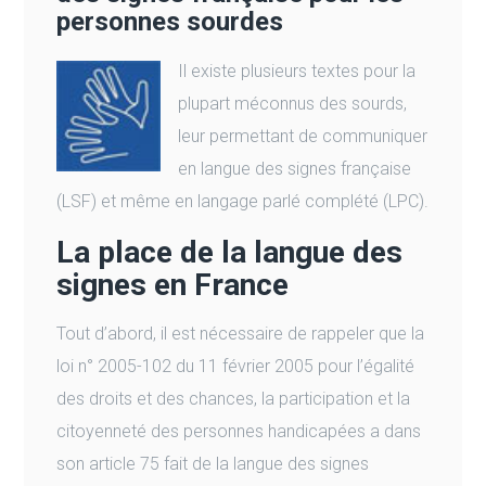
personnes sourdes
Il existe plusieurs textes pour la
plupart méconnus des sourds,
leur permettant de communiquer
en langue des signes française
(LSF) et même en langage parlé complété (LPC).
La place de la langue des
signes en France
Tout d’abord, il est nécessaire de rappeler que la
loi n° 2005-102 du 11 février 2005 pour l’égalité
des droits et des chances, la participation et la
citoyenneté des personnes handicapées a dans
son article 75 fait de la langue des signes