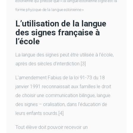
estonienne qui précise que « la langue estonienne signé est la
forme physique de la langue estonienne »
L’utilisation de la langue
des signes française à
l’école
La langue des signes peut être utilisée à l’école,
après des siècles d’interdiction.[3]
L’amendement Fabius de la loi 91-73 du 18
janvier 1991 reconnaissait aux familles le droit
de choisir une communication bilingue, langue
des signes – oralisation, dans l’éducation de
leurs enfants sourds.[4]
Tout élève doit pouvoir recevoir un