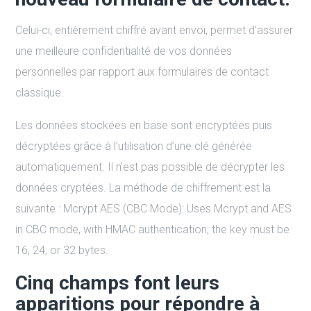
Celui-ci, entièrement chiffré avant envoi, permet d’assurer
une meilleure confidentialité de vos données
personnelles par rapport aux formulaires de contact
classique.
Les données stockées en base sont encryptées puis
décryptées grâce à l’utilisation d’une clé générée
automatiquement. Il n’est pas possible de décrypter les
données cryptées. La méthode de chiffrement est la
suivante : Mcrypt AES (CBC Mode): Uses Mcrypt and AES
in CBC mode, with HMAC authentication; the key must be
16, 24, or 32 bytes.
Cinq champs font leurs
apparitions pour répondre à