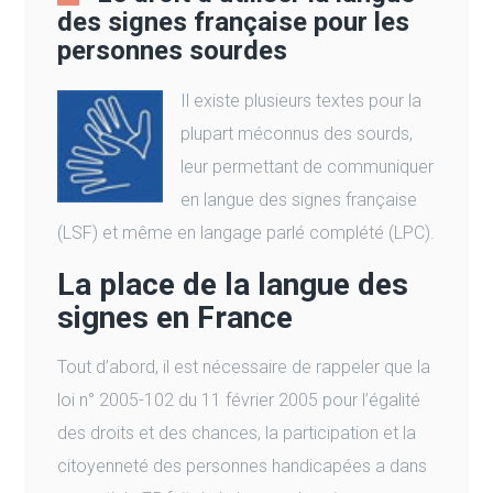
des signes française pour les
personnes sourdes
Il existe plusieurs textes pour la
plupart méconnus des sourds,
leur permettant de communiquer
en langue des signes française
(LSF) et même en langage parlé complété (LPC).
La place de la langue des
signes en France
Tout d’abord, il est nécessaire de rappeler que la
loi n° 2005-102 du 11 février 2005 pour l’égalité
des droits et des chances, la participation et la
citoyenneté des personnes handicapées a dans